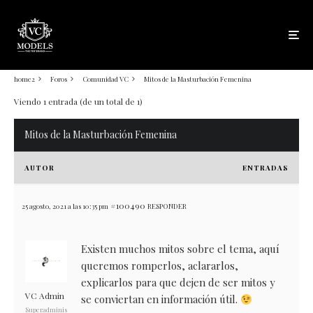
home2
Foros
Comunidad VC
Mitos de la Masturbación Femenina
Viendo 1 entrada (de un total de 1)
Mitos de la Masturbación Femenina
AUTOR
ENTRADAS
#100490
25 agosto, 2021 a las 10:35 pm
RESPONDER
Existen muchos mitos sobre el tema, aquí
queremos romperlos, aclararlos,
explicarlos para que dejen de ser mitos y
VC Admin
se conviertan en información útil.
Superadminis