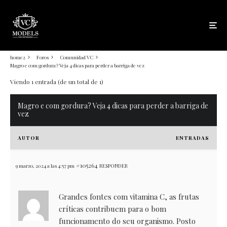
home2
Foros
Comunidad VC
Magro e com gordura? Veja 4 dicas para perder a barriga de vez
Viendo 1 entrada (de un total de 1)
Magro e com gordura? Veja 4 dicas para perder a barriga de
vez
AUTOR
ENTRADAS
#105264
9 marzo, 2024 a las 4:57 pm
RESPONDER
Grandes fontes com vitamina C, as frutas
críticas contribuem para o bom
funcionamento do seu organismo. Posto