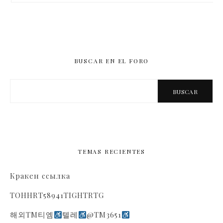
BUSCAR EN EL FORO
Buscar:
TEMAS RECIENTES
Кракен ссылка
TOHHRT58941TIGHTRTG
해외TM티엠
텔레
@TM3651